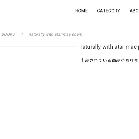
HOME
CATEGORY
ABO
BOOKS
naturally with atarimae poem
naturally with atarima
出品されている商品がありま