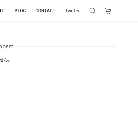
UT
BLOG
CONTACT
Twitter
e poem
せん。