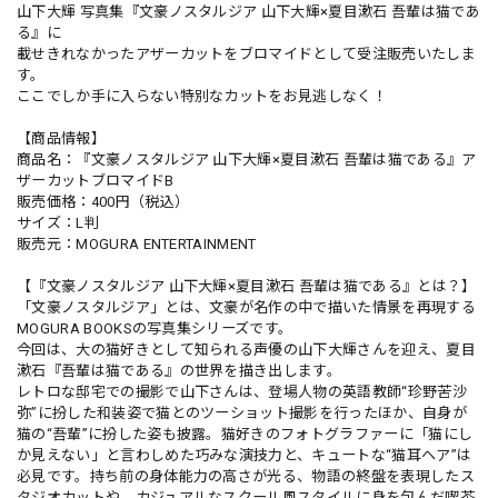
山下大輝 写真集『文豪ノスタルジア 山下大輝×夏目漱石 吾輩は猫であ
る』に
載せきれなかったアザーカットをブロマイドとして受注販売いたしま
す。
ここでしか手に入らない特別なカットをお見逃しなく！
【商品情報】
商品名：『文豪ノスタルジア 山下大輝×夏目漱石 吾輩は猫である』ア
ザーカットブロマイドB
販売価格：400円（税込）
サイズ：L判
販売元：MOGURA ENTERTAINMENT
【『文豪ノスタルジア 山下大輝×夏目漱石 吾輩は猫である』とは？】
「文豪ノスタルジア」とは、文豪が名作の中で描いた情景を再現する
MOGURA BOOKSの写真集シリーズです。
今回は、大の猫好きとして知られる声優の山下大輝さんを迎え、夏目
漱石『吾輩は猫である』の世界を描き出します。
レトロな邸宅での撮影で山下さんは、登場人物の英語教師“珍野苦沙
弥”に扮した和装姿で猫とのツーショット撮影を行ったほか、自身が
猫の“吾輩”に扮した姿も披露。猫好きのフォトグラファーに「猫にし
か見えない」と言わしめた巧みな演技力と、キュートな“猫耳ヘア”は
必見です。持ち前の身体能力の高さが光る、物語の終盤を表現したス
タジオカットや、カジュアルなスクール風スタイルに身を包んだ喫茶