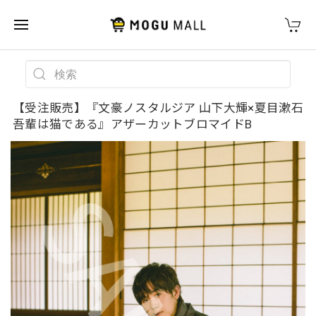
【受注販売】『文豪ノスタルジア 山下大輝×夏目漱石
吾輩は猫である』アザーカットブロマイドB