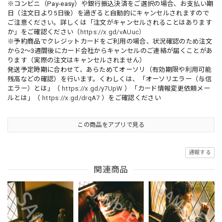
※コンビニ（Pay-easy）や銀行振込決済をご選択の場合、お支払い期
日（注文日より5日後）を過ぎると自動的にキャンセルされますので
ご注意ください。詳しくは「注文がキャンセルされることはあります
か」をご確認ください（
https://x.gd/vAUuc）
※予約商品でクレジットカードをご利用の場合、状況確認のため注文
から2〜3週間後にカード会社からキャンセルのご連絡が届くことがあ
ります（実際の注文はキャンセルされません）
発送予定時期に合わせて、あらためてオーソリ（有効期限や利用可能
残高などの確認）を行います。くわしくは、「オーソリエラー（与信
エラー）とは」（
https://x.gd/y7UpW
）「カード情報変更依頼メー
ルとは」（
https://x.gd/drqA7
）をご確認ください
この商品をアプリで見る
通報する
関連商品