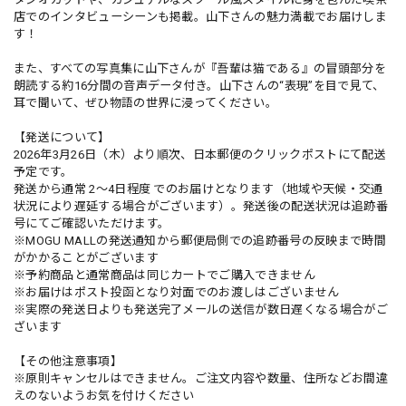
店でのインタビューシーンも掲載。山下さんの魅力満載でお届けしま
す！
また、すべての写真集に山下さんが『吾輩は猫である』の冒頭部分を
朗読する約16分間の音声データ付き。山下さんの“表現”を目で見て、
耳で聞いて、ぜひ物語の世界に浸ってください。
【発送について】
2026年3月26日（木）より順次、日本郵便のクリックポストにて配送
予定です。
発送から通常 2～4日程度 でのお届けとなります（地域や天候・交通
状況により遅延する場合がございます）。発送後の配送状況は追跡番
号にてご確認いただけます。
※MOGU MALLの発送通知から郵便局側での追跡番号の反映まで時間
がかかることがございます
※予約商品と通常商品は同じカートでご購入できません
※お届けはポスト投函となり対面でのお渡しはございません
※実際の発送日よりも発送完了メールの送信が数日遅くなる場合がご
ざいます
【その他注意事項】
※原則キャンセルはできません。ご注文内容や数量、住所などお間違
えのないようお気を付けください