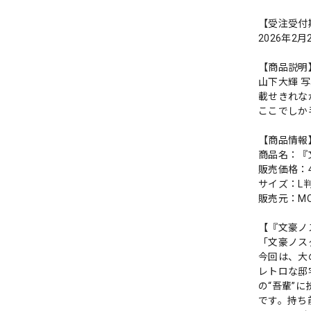
【受注受付
2026年2月
【商品説明
山下大輝 
載せきれな
ここでしか
【商品情報
商品名：『
販売価格：
サイズ：L
販売元：MOG
【『文豪ノ
「文豪ノス
今回は、大
レトロな邸
の“吾輩”
です。持ち