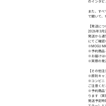
のインタビ
また、すべ
で聞いて、
【発送につ
2026年
発送から通
にてご確認
※MOGU
※予約商品
※お届けは
※実際の発
【その他注
※原則キャ
※コンビニ
ご注意くだ
※予約商品
ります（実
発送予定時
エラー）と