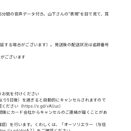
6分間の音声データ付き。山下さんの“表現”を目で見て、耳
り遅延する場合がございます）。発送後の配送状況は追跡番号
とがございます
うお気を付けください
日より5日後）を過ぎると自動的にキャンセルされますので
認ください（
https://x.gd/vAUuc）
間後にカード会社からキャンセルのご連絡が届くことがあ
確認）を行います。くわしくは、「オーソリエラー（与信
tps://x.gd/drqA7
）をご確認ください