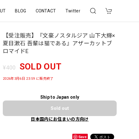
UT
BLOG
CONTACT
Twitter
【受注販売】『文豪ノスタルジア 山下大輝×
夏目漱石 吾輩は猫である』アザーカットブ
ロマイドE
SOLD OUT
¥400
2026年3月6日 23:59 に販売終了
Ship to Japan only
Sold out
日本国内にお住まいの方向け
Save