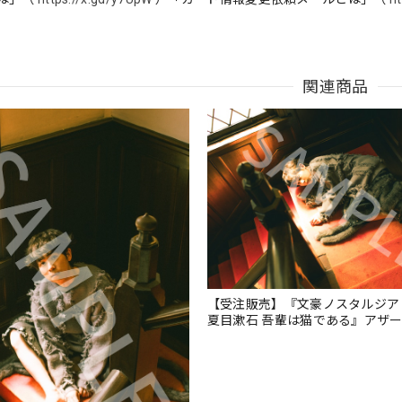
関連商品
【受注販売】『文豪ノスタルジア 
夏目漱石 吾輩は猫である』アザ
ロマイドI