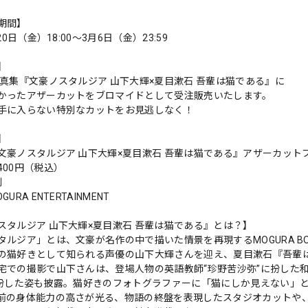
期間】
20日（金）18:00〜3月6日（金）23:59
】
写真集『文豪ノスタルジア 山下大輝×夏目漱石 吾輩は猫である』に
かったアザーカットをブロマイドとして受注販売いたします。
手に入らない特別なカットをお見逃しなく！
】
文豪ノスタルジア 山下大輝×夏目漱石 吾輩は猫である』アザーカット
400円（税込）
判
URA ENTERTAINMENT
スタルジア 山下大輝×夏目漱石 吾輩は猫である』とは？】
タルジア」とは、文豪が名作の中で描いた情景を再現するMOGURA B
の猫好きとして知られる声優の山下大輝さんを迎え、夏目漱石『吾輩
宅での撮影で山下さんは、登場人物の英語教師“珍野苦沙弥”に扮した
に扮した姿も披露。猫好きのフォトグラファーに「猫にしか見えない」と
前の身体能力の高さが光る、物語の終盤を表現したスタジオカットや