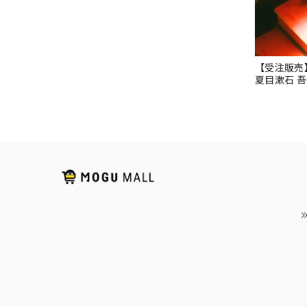
【受注販売
夏目漱石 
ロマイドH