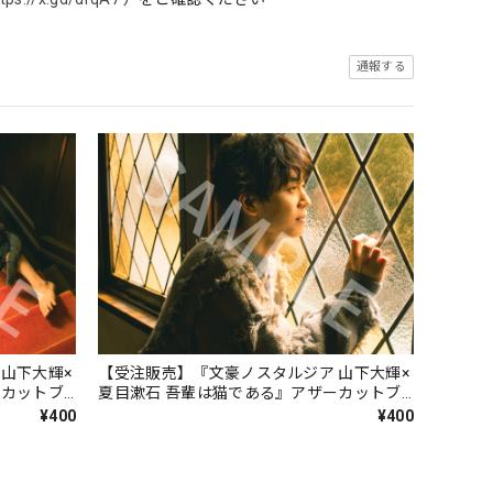
通報する
山下大輝×
【受注販売】『文豪ノスタルジア 山下大輝×
ーカットブ
夏目漱石 吾輩は猫である』アザーカットブ
ロマイドJ
¥400
¥400