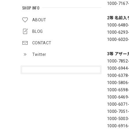
1000-716
SHOP INFO
2等 名前
ABOUT
1000-6480
BLOG
1000-6293
1000-602
CONTACT
3等 アザ
Twitter
1000-7852
1000-6944
1000-6378
1000-5806
1000-6598
1000-6469
1000-6071
1000-7051
1000-5003
1000-6916