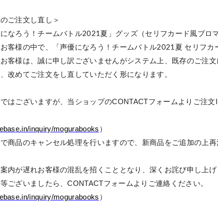
てのご注文し直し
＞
優になろう！チームバトル
夏」グッズ
（
セリフカード風ブロ
2021
るお客様の中で、「
声優になろう！チームバトル
夏
セリフカ
2021
るお客様は、誠に申し訳ございませんがシステム上、既存のご注文
し、改めてご注文をし直していただく形になります。
数ではございますが、当ショップの
CONTACT
フォームよりご注文
thebase.in/inquiry/mogurabooks
）
側で商品のキャンセル処理を行いますので、新商品をご追加の上再
ご案内が遅れお客様の混乱を招くこととなり、深くお詫び申し上げ
点等ございましたら、
CONTACT
フォームよりご連絡ください。
thebase.in/inquiry/mogurabooks
）