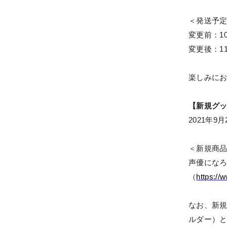
＜発送予
変更前：
1
変更後：
1
楽しみに
【新規グ
2021
年
9
月
＜新規商
声優にな
（
https://
なお、新
ルダー）