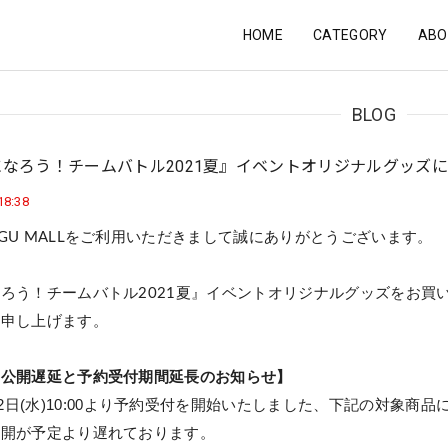
HOME
CATEGORY
ABO
BLOG
になろう！チームバトル2021夏』イベントオリジナルグッズ
18:38
をご利用いただきまして誠にありがとうございます。
GU MALL
なろう！チームバトル
夏』イベントオリジナルグッズをお買
2021
内申し上げます。
ン公開遅延と予約受付期間延長のお知らせ】
2
日
(
水
)10:00
より予約受付を開始いたしました、下記の対象商品
公開が予定より遅れております。