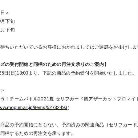
定日＞
0
月下旬
1
月下旬
お待ちいただいているお客様におかれましてはご迷惑をお掛けしま
ッズの受付開始と同梱のための再注文承りのご案内】
25
日(日
)18:00
より、下記の商品の予約受付を開始いたしました。
品
＞
ろう！チームバトル
夏
セリフカード風アザーカットブロマイ
2021
www.mogumall.jp/items/52732493
）
規商品の予約開始にともない、予約済みの関連商品（
セリフカード
と
同梱するための再注文を承ります。