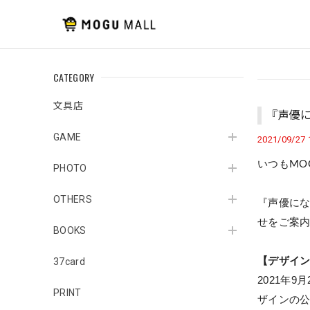
CATEGORY
文具店
『声優
GAME
2021/09/27 
いつも
MO
PHOTO
OTHERS
『声優に
せをご案
BOOKS
【デザイ
37card
2021
年
9
月
PRINT
ザインの