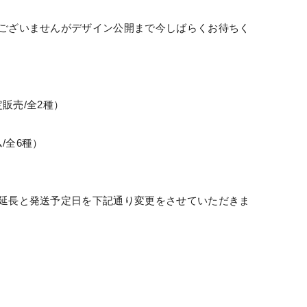
ございませんがデザイン公開まで今しばらくお待ちく
定販売
/
全
2
種）
ム
/
全
6
種）
延長と発送予定日を下記通り変更をさせていただきま