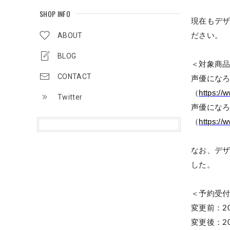
SHOP INFO
現在もデ
ABOUT
ださい。
BLOG
＜
対象商
CONTACT
声優にな
（
https://
Twitter
声優にな
（
https://
なお、デ
した。
＜
予約受
変更前：
2
変更後：
2