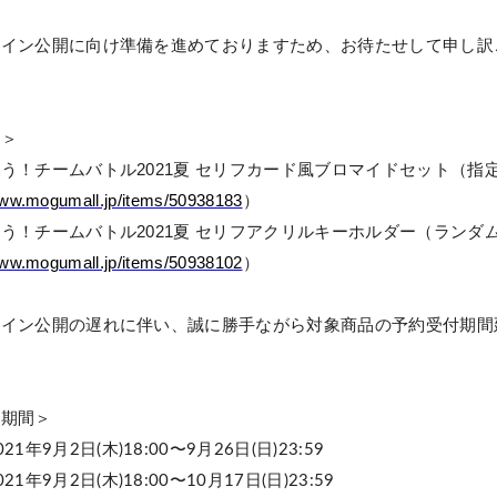
ザイン公開に向け準備を進めておりますため、お待たせして申し訳
品＞
ろう！チームバトル
2021
夏
セリフカード風ブロマイドセット（指
www.mogumall.jp/items/50938183
）
ろう！チームバトル
2021
夏
セリフアクリルキーホルダー（ランダ
www.mogumall.jp/items/50938102
）
ザイン公開の遅れに伴い、誠に勝手ながら対象商品の予約受付期間
付期間＞
年
月
日
木
〜
月
日
日
021
9
2
(
)18:00
9
26
(
)23:59
年
月
日
木
〜
月
日
日
021
9
2
(
)18:00
10
17
(
)23:59