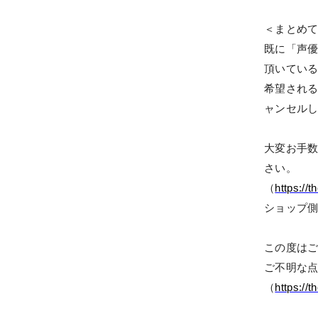
＜まとめ
既に「
声
頂いてい
希望され
ャンセル
大変お手
さい。
（
https://
ショップ
この度は
ご不明な
（
https://